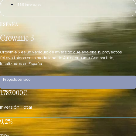
369 inversores
ESPAÑA
Crowmie 3
Crowmie 3 es un vehículo de inversión que engloba 15 proyectos
fotovoltaicos en la modalidad de Autoconsumo Compartido,
localizados en España
Proyecto cerrado
1.787.000€
Inversión Total
9,2%
TIR*