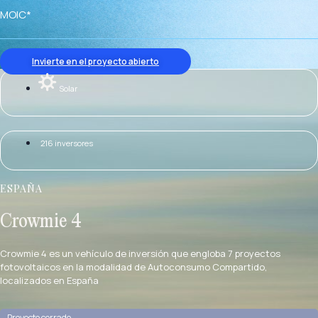
MOIC*
Invierte en el proyecto abierto
Solar
216 inversores
ESPAÑA
Crowmie 4
Crowmie 4 es un vehículo de inversión que engloba 7 proyectos
fotovoltaicos en la modalidad de Autoconsumo Compartido,
localizados en España
Proyecto cerrado