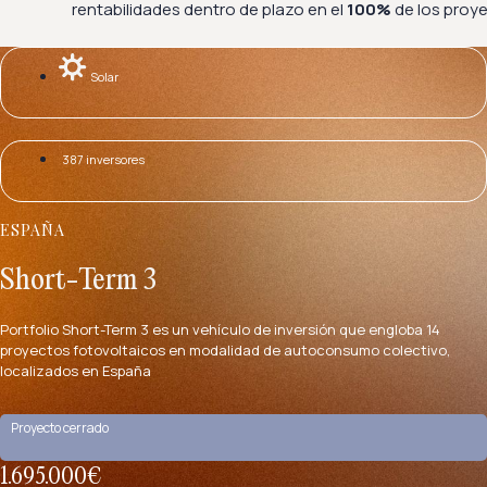
rentabilidades dentro de plazo en el
100%
de los proye
Solar
387 inversores
ESPAÑA
Short-Term 3
Portfolio Short-Term 3 es un vehículo de inversión que engloba 14
proyectos fotovoltaicos en modalidad de autoconsumo colectivo,
localizados en España
Proyecto cerrado
1.695.000€