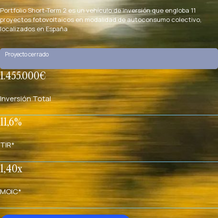
Portfolio Short-Term 2 es un vehículo de inversión que engloba 11
proyectos fotovoltaicos en modalidad de autoconsumo colectivo,
localizados en España
Proyecto cerrado
1.455.000€
Inversión Total
11,6%
TIR*
1,40x
MOIC*