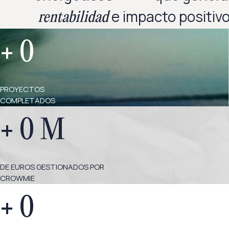
e impacto positivo
rentabilidad
+
0
PROYECTOS
COMPLETADOS
+
0
M
DE EUROS GESTIONADOS POR
CROWMIE
+
0