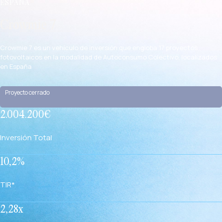
ESPAÑA
Crowmie 7
Crowmie 7 es un vehículo de inversión que engloba 17 proyectos
fotovoltaicos en la modalidad de Autoconsumo Colectivo, localizados
en España
Proyecto cerrado
2.004.200€
Inversión Total
10,2%
TIR*
2,28x