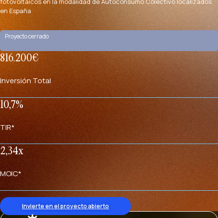
fotovoltaicos en la modalidad de Autoconsumo Colectivo localizados
en España
Proyecto cerrado
816.200€
Inversión Total
10,7%
TIR*
2,34x
MOIC*
Invierte en el proyecto abierto