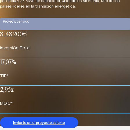
potencia y 23 MWh de capacidad, ubicado en Alemania, uno de los
países líderes en la transición energética.
Proyecto cerrado
8.148.200€
Inversión Total
17,07%
TIR*
2,95x
MOIC*
Invierte en el proyecto abierto