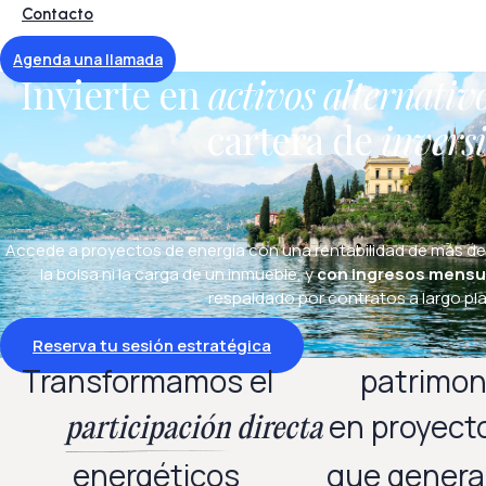
Contacto
Agenda una llamada
Invierte en
activos alternativ
cartera de
invers
Accede a proyectos de energía con una rentabilidad de más de
la bolsa ni la carga de un inmueble, y
con ingresos mensu
respaldado por contratos a largo pl
Reserva tu sesión estratégica
Transformamos el
patrimon
en proyect
participación
directa
energéticos
que gener