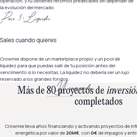
operación, y tú obtienes retornos predecibles sin depender de
la evolución del mercado.
Paso 5: Liquidez
Sales cuando quieres
Crowmie dispone de un marketplace propio y un pool de
liquidez para que puedas salir de tu posición antes del
vencimiento si lo necesitas. La liquidez no debería ser un lujo
reservado a los grandes fondos.
Y sumando…
Más de
80 proyectos
de
inversió
completados
Crowmie lleva años financiando y activando proyectos de inf
energética por valor de
20M€
, con
0€
de impagos y ent