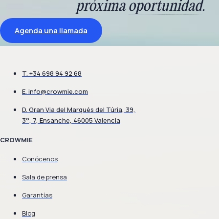
próxima
oportunidad
.
Agenda una llamada
T. +34 698 94 92 68
E.
info@crowmie.com
D. Gran Via del Marqués del Túria, 39,
3°, 7, Ensanche, 46005 Valencia
CROWMIE
Conócenos
Sala de prensa
Garantías
Blog