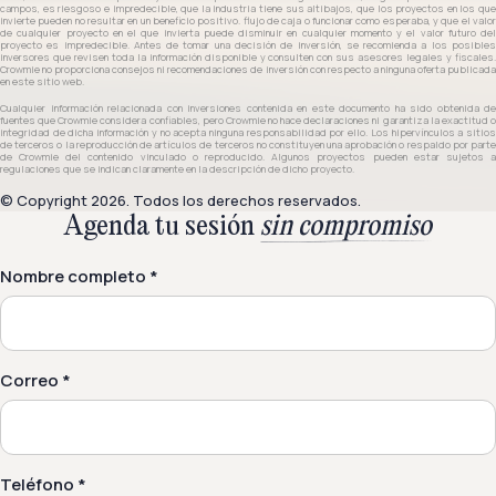
campos, es riesgoso e impredecible, que la industria tiene sus altibajos, que los proyectos en los que
invierte pueden no resultar en un beneficio positivo. flujo de caja o funcionar como esperaba, y que el valor
de cualquier proyecto en el que invierta puede disminuir en cualquier momento y el valor futuro del
proyecto es impredecible. Antes de tomar una decisión de inversión, se recomienda a los posibles
inversores que revisen toda la información disponible y consulten con sus asesores legales y fiscales.
Crowmie no proporciona consejos ni recomendaciones de inversión con respecto a ninguna oferta publicada
en este sitio web.
Cualquier información relacionada con inversiones contenida en este documento ha sido obtenida de
fuentes que Crowmie considera confiables, pero Crowmie no hace declaraciones ni garantiza la exactitud o
integridad de dicha información y no acepta ninguna responsabilidad por ello. Los hipervínculos a sitios
de terceros o la reproducción de artículos de terceros no constituyen una aprobación o respaldo por parte
de Crowmie del contenido vinculado o reproducido. Algunos proyectos pueden estar sujetos a
regulaciones que se indican claramente en la descripción de dicho proyecto.
© Copyright 2026. Todos los derechos reservados.
Agenda tu sesión
sin compromiso
Nombre completo *
Correo *
Teléfono *