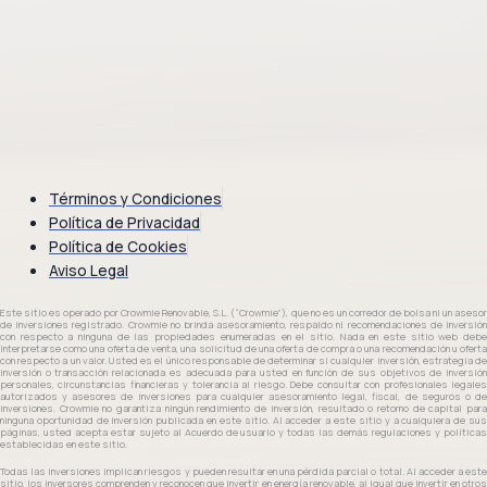
Términos y Condiciones
Política de Privacidad
Política de Cookies
Aviso Legal
Este sitio es operado por Crowmie Renovable, S.L. (“Crowmie”), que no es un corredor de bolsa ni un asesor
de inversiones registrado. Crowmie no brinda asesoramiento, respaldo ni recomendaciones de inversión
con respecto a ninguna de las propiedades enumeradas en el sitio. Nada en este sitio web debe
interpretarse como una oferta de venta, una solicitud de una oferta de compra o una recomendación u oferta
con respecto a un valor. Usted es el único responsable de determinar si cualquier inversión, estrategia de
inversión o transacción relacionada es adecuada para usted en función de sus objetivos de inversión
personales, circunstancias financieras y tolerancia al riesgo. Debe consultar con profesionales legales
autorizados y asesores de inversiones para cualquier asesoramiento legal, fiscal, de seguros o de
inversiones. Crowmie no garantiza ningún rendimiento de inversión, resultado o retorno de capital para
ninguna oportunidad de inversión publicada en este sitio. Al acceder a este sitio y a cualquiera de sus
páginas, usted acepta estar sujeto al Acuerdo de usuario y todas las demás regulaciones y políticas
establecidas en este sitio.
Todas las inversiones implican riesgos y pueden resultar en una pérdida parcial o total. Al acceder a este
sitio, los inversores comprenden y reconocen que invertir en energía renovable, al igual que invertir en otros