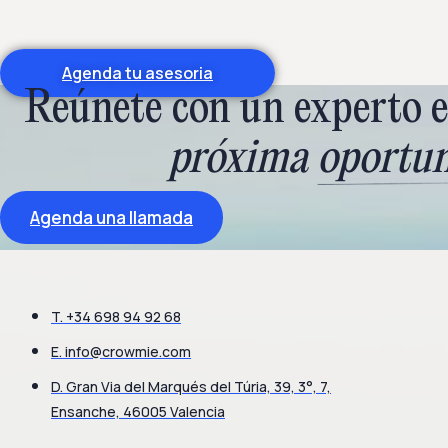
Agenda tu asesoria
Reúnete con un experto e 
próxima
oportu
Agenda una llamada
T. +34 698 94 92 68
E.
info@crowmie.com
D. Gran Via del Marqués del Túria, 39, 3°, 7,
Ensanche, 46005 Valencia