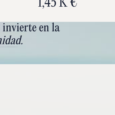
1,45 K €
invierte en la
nidad
.