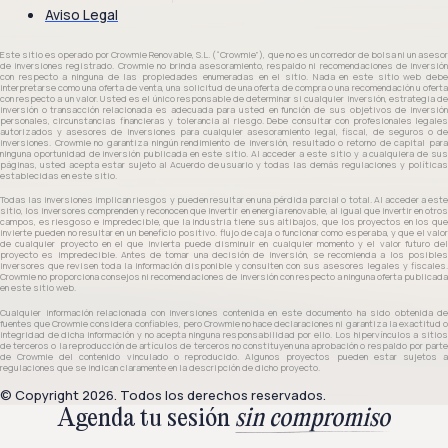
Aviso Legal
Este sitio es operado por Crowmie Renovable, S.L. (“Crowmie”), que no es un corredor de bolsa ni un asesor
de inversiones registrado. Crowmie no brinda asesoramiento, respaldo ni recomendaciones de inversión
con respecto a ninguna de las propiedades enumeradas en el sitio. Nada en este sitio web debe
interpretarse como una oferta de venta, una solicitud de una oferta de compra o una recomendación u oferta
con respecto a un valor. Usted es el único responsable de determinar si cualquier inversión, estrategia de
inversión o transacción relacionada es adecuada para usted en función de sus objetivos de inversión
personales, circunstancias financieras y tolerancia al riesgo. Debe consultar con profesionales legales
autorizados y asesores de inversiones para cualquier asesoramiento legal, fiscal, de seguros o de
inversiones. Crowmie no garantiza ningún rendimiento de inversión, resultado o retorno de capital para
ninguna oportunidad de inversión publicada en este sitio. Al acceder a este sitio y a cualquiera de sus
páginas, usted acepta estar sujeto al Acuerdo de usuario y todas las demás regulaciones y políticas
establecidas en este sitio.
Todas las inversiones implican riesgos y pueden resultar en una pérdida parcial o total. Al acceder a este
sitio, los inversores comprenden y reconocen que invertir en energía renovable, al igual que invertir en otros
campos, es riesgoso e impredecible, que la industria tiene sus altibajos, que los proyectos en los que
invierte pueden no resultar en un beneficio positivo. flujo de caja o funcionar como esperaba, y que el valor
de cualquier proyecto en el que invierta puede disminuir en cualquier momento y el valor futuro del
proyecto es impredecible. Antes de tomar una decisión de inversión, se recomienda a los posibles
inversores que revisen toda la información disponible y consulten con sus asesores legales y fiscales.
Crowmie no proporciona consejos ni recomendaciones de inversión con respecto a ninguna oferta publicada
en este sitio web.
Cualquier información relacionada con inversiones contenida en este documento ha sido obtenida de
fuentes que Crowmie considera confiables, pero Crowmie no hace declaraciones ni garantiza la exactitud o
integridad de dicha información y no acepta ninguna responsabilidad por ello. Los hipervínculos a sitios
de terceros o la reproducción de artículos de terceros no constituyen una aprobación o respaldo por parte
de Crowmie del contenido vinculado o reproducido. Algunos proyectos pueden estar sujetos a
regulaciones que se indican claramente en la descripción de dicho proyecto.
© Copyright 2026. Todos los derechos reservados.
Agenda tu sesión
sin compromiso