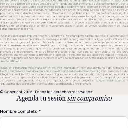
con respecto a ninguna de las propiedades enumeradas en el sitio. Nada en este sitio web debe
interpretarse como una oferta de venta, una solicitud de una oferta de compra o una recomendación u oferta
con respecto a un valor. Usted es el único responsable de determinar si cualquier inversión, estrategia de
inversión o transacción relacionada es adecuada para usted en función de sus objetivos de inversión
personales, circunstancias financieras y tolerancia al riesgo. Debe consultar con profesionales legales
autorizados y asesores de inversiones para cualquier asesoramiento legal, fiscal, de seguros o de
inversiones. Crowmie no garantiza ningún rendimiento de inversión, resultado o retorno de capital para
ninguna oportunidad de inversión publicada en este sitio. Al acceder a este sitio y a cualquiera de sus
páginas, usted acepta estar sujeto al Acuerdo de usuario y todas las demás regulaciones y políticas
establecidas en este sitio.
Todas las inversiones implican riesgos y pueden resultar en una pérdida parcial o total. Al acceder a este
sitio, los inversores comprenden y reconocen que invertir en energía renovable, al igual que invertir en otros
campos, es riesgoso e impredecible, que la industria tiene sus altibajos, que los proyectos en los que
invierte pueden no resultar en un beneficio positivo. flujo de caja o funcionar como esperaba, y que el valor
de cualquier proyecto en el que invierta puede disminuir en cualquier momento y el valor futuro del
proyecto es impredecible. Antes de tomar una decisión de inversión, se recomienda a los posibles
inversores que revisen toda la información disponible y consulten con sus asesores legales y fiscales.
Crowmie no proporciona consejos ni recomendaciones de inversión con respecto a ninguna oferta publicada
en este sitio web.
Cualquier información relacionada con inversiones contenida en este documento ha sido obtenida de
fuentes que Crowmie considera confiables, pero Crowmie no hace declaraciones ni garantiza la exactitud o
integridad de dicha información y no acepta ninguna responsabilidad por ello. Los hipervínculos a sitios
de terceros o la reproducción de artículos de terceros no constituyen una aprobación o respaldo por parte
de Crowmie del contenido vinculado o reproducido. Algunos proyectos pueden estar sujetos a
regulaciones que se indican claramente en la descripción de dicho proyecto.
© Copyright 2026. Todos los derechos reservados.
Agenda tu sesión
sin compromiso
Nombre completo *