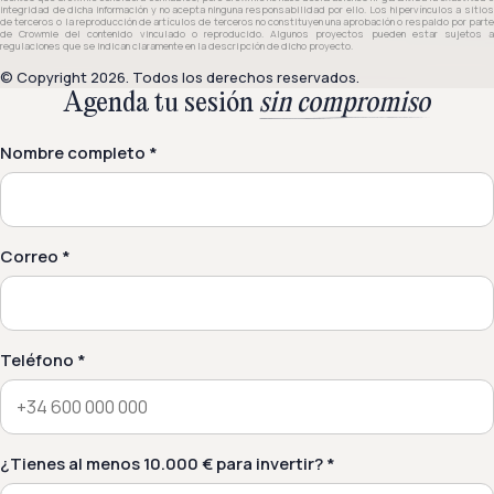
integridad de dicha información y no acepta ninguna responsabilidad por ello. Los hipervínculos a sitios
de terceros o la reproducción de artículos de terceros no constituyen una aprobación o respaldo por parte
de Crowmie del contenido vinculado o reproducido. Algunos proyectos pueden estar sujetos a
regulaciones que se indican claramente en la descripción de dicho proyecto.
© Copyright 2026. Todos los derechos reservados.
Agenda tu sesión
sin compromiso
Nombre completo *
Correo *
Teléfono *
¿Tienes al menos 10.000 € para invertir? *