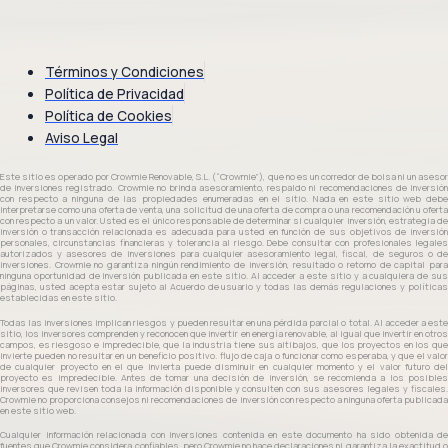
Términos y Condiciones
Política de Privacidad
Política de Cookies
Aviso Legal
Este sitio es operado por Crowmie Renovable, S.L. (“Crowmie”), que no es un corredor de bolsa ni un asesor
de inversiones registrado. Crowmie no brinda asesoramiento, respaldo ni recomendaciones de inversión
con respecto a ninguna de las propiedades enumeradas en el sitio. Nada en este sitio web debe
interpretarse como una oferta de venta, una solicitud de una oferta de compra o una recomendación u oferta
con respecto a un valor. Usted es el único responsable de determinar si cualquier inversión, estrategia de
inversión o transacción relacionada es adecuada para usted en función de sus objetivos de inversión
personales, circunstancias financieras y tolerancia al riesgo. Debe consultar con profesionales legales
autorizados y asesores de inversiones para cualquier asesoramiento legal, fiscal, de seguros o de
inversiones. Crowmie no garantiza ningún rendimiento de inversión, resultado o retorno de capital para
ninguna oportunidad de inversión publicada en este sitio. Al acceder a este sitio y a cualquiera de sus
páginas, usted acepta estar sujeto al Acuerdo de usuario y todas las demás regulaciones y políticas
establecidas en este sitio.
Todas las inversiones implican riesgos y pueden resultar en una pérdida parcial o total. Al acceder a este
sitio, los inversores comprenden y reconocen que invertir en energía renovable, al igual que invertir en otros
campos, es riesgoso e impredecible, que la industria tiene sus altibajos, que los proyectos en los que
invierte pueden no resultar en un beneficio positivo. flujo de caja o funcionar como esperaba, y que el valor
de cualquier proyecto en el que invierta puede disminuir en cualquier momento y el valor futuro del
proyecto es impredecible. Antes de tomar una decisión de inversión, se recomienda a los posibles
inversores que revisen toda la información disponible y consulten con sus asesores legales y fiscales.
Crowmie no proporciona consejos ni recomendaciones de inversión con respecto a ninguna oferta publicada
en este sitio web.
Cualquier información relacionada con inversiones contenida en este documento ha sido obtenida de
fuentes que Crowmie considera confiables, pero Crowmie no hace declaraciones ni garantiza la exactitud o