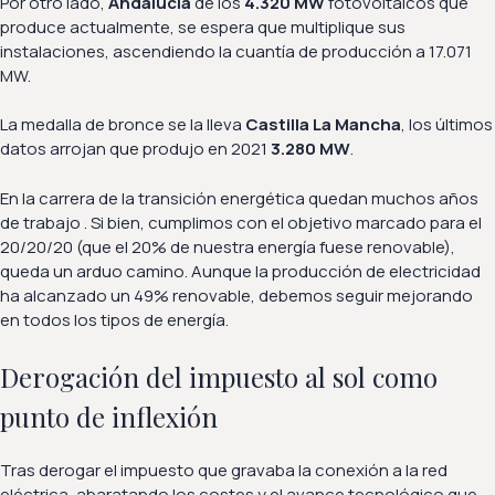
Por otro lado,
Andalucía
de los
4.320 MW
fotovoltaicos que
produce actualmente, se espera que multiplique sus
instalaciones, ascendiendo la cuantía de producción a 17.071
MW.
La medalla de bronce se la lleva
Castilla La Mancha
, los últimos
datos arrojan que produjo en 2021
3.280 MW
.
En la carrera de la transición energética quedan muchos años
de trabajo . Si bien, cumplimos con el objetivo marcado para el
20/20/20 (que el 20% de nuestra energía fuese renovable),
queda un arduo camino. Aunque la producción de electricidad
ha alcanzado un 49% renovable, debemos seguir mejorando
en todos los tipos de energía.
Derogación del impuesto al sol como
punto de inflexión
Tras derogar el impuesto que gravaba la conexión a la red
eléctrica, abaratando los costes y el avance tecnológico que