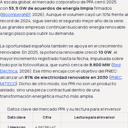
A escala global, el mercado corporativo de PPA cerró 2025
con
55,9 GW de acuerdos de energía limpia
firmados
(
BloombergNEF
, 2026). Aunque el volumen cayó un 10% frente al
récord de 2024, sigue siendo el segundo mejor año de la serie.
Las grandes empresas continúan buscando energía renovable
a largo plazo para cubrir su demanda.
La oportunidad española también se apoya en el crecimiento
renovable. En 2025, la potencia renovable creció
10 GW
, el
mayor incremento registrado hasta la fecha, impulsada sobre
todo por la fotovoltaica, que sumó cerca de
8.800 MW
(
Red
Eléctrica
, 2026). Ese ritmo encaja con el objetivo del PNIEC:
alcanzar un
81% de electricidad renovable en 2030
(
PNIEC,
MITECO
). Dicho de otro modo, los PPA no son un producto
aislado, sino una pieza contractual dentro de una
transformación energética mucho más amplia.
Datos clave del mercado PPA y su lectura para el inversor
Dato clave
Cifra
Lectura para el inversor
Liderazgo
4,66 GW y 47