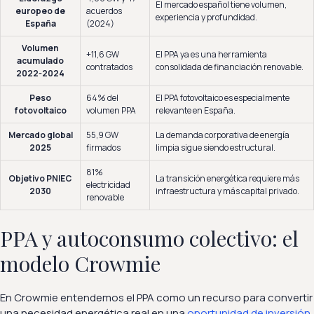
El mercado español tiene volumen,
europeo de
acuerdos
experiencia y profundidad.
España
(2024)
Volumen
+11,6 GW
El PPA ya es una herramienta
acumulado
contratados
consolidada de financiación renovable.
2022-2024
Peso
64% del
El PPA fotovoltaico es especialmente
fotovoltaico
volumen PPA
relevante en España.
Mercado global
55,9 GW
La demanda corporativa de energía
2025
firmados
limpia sigue siendo estructural.
81%
Objetivo PNIEC
La transición energética requiere más
electricidad
2030
infraestructura y más capital privado.
renovable
PPA y autoconsumo colectivo: el
modelo Crowmie
En Crowmie entendemos el PPA como un recurso para convertir
una necesidad energética real en una
oportunidad de inversión