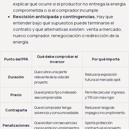
explicar qué ocurre si el productor no entrega la energía
comprometida o si el comprador incumple.
Rescisión anticipada y contingencias.
Hay que
entender bajo qué supuestos puede terminarse el
contrato y qué alternativas existen: venta a mercado,
nuevo comprador, renegociación o redirección de la
energía.
Qué debe comprobar el
Punto del PPA
Por qué importa
inversor
Que cubra una parte
Reduce la exposición
Duración
relevante de la vida del
futura al mercado spot.
proyecto.
Que el precio fijo o indexado
Permite calcular ingresos
Precio
sea comprensible.
y TIR con más rigor.
Que el comprador tenga
Reduce el riesgo de
Contraparte
solvencia y consumo estable.
impago o incumplimiento.
Que existan consecuencias
Aporta protección
Penalizaciones
claras ante incumplimientos.
contractual al proyecto.