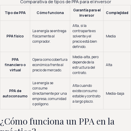
Comparativa de tipos de PPA para el inversor
Garantía para el
Tipo de PPA
Cómo funciona
Complejidad
inversor
Alta, si la
La energía se entrega
contraparte es
PPA físico
físicamente al
solvente y el
Media
comprador.
precio está bien
definido.
Media-alta, pero
PPA
Opera como cobertura
depende de la
financiero o
económica frente al
Alta
estructura del
virtual
precio de mercado.
contrato.
La energía se
Alta cuando
consume
PPA de
existe consumo
directamente por una
Media-baja
autoconsumo
estable y contrato
empresa, comunidad
a largo plazo.
o polígono.
¿Cómo funciona un PPA en la