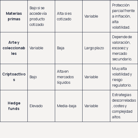
Protección
Bajo si se
parcial frente
Materias
accede vía
Alta si es
Variable
a inflación,
primas
producto
cotizado
alta
cotizado
volatilidad.
Depende de
Arte y
valoración,
coleccionab
Variable
Baja
Largo plazo
escasez y
les
mercado
secundario.
Muy alta
Alta en
Criptoactivo
volatilidad y
Bajo
mercados
Variable
s
riesgo
líquidos
regulatorio.
Estrategias
descorreladas
Hedge
Elevado
Media-baja
Variable
, costes y
funds
complejidad
altos.