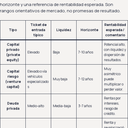
horizonte y una referencia de rentabilidad esperada. Son
rangos orientativos de mercado, no promesas de resultado.
Ticket de
Rentabilidad
Tipo
entrada
Liquidez
Horizonte
esperada /
típico
comentario
Capital
Potencial alto,
privado
con iliquidez y
Elevado
Baja
7-10 años
(private
dispersión de
equity)
resultados.
Muy
Capital
Elevado o vía
asimétrico:
riesgo
vehículos
Muy baja
7-12 años
puede
(venture
especializado
multiplicar o
capital)
s
perder valor.
Rentas por
Deuda
intereses,
Medio-alto
Media-baja
3-7 años
privada
riesgo de
crédito.
Renta y
revalorizació